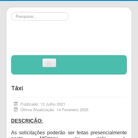
Pesquisar...
INÍCIO
Alternar
Navegação
TRÂNSITO
TRANSPORTES
Táxi
GRATUIDADE
Publicado: 13 Julho 2021
COMPRAS
Última Atualização: 14 Fevereiro 2025
FORMULÁRIOS
DESCRIÇÃO:
PUBLICAÇÕES
As solicitações poderão ser feitas presencialmente
CONTATO